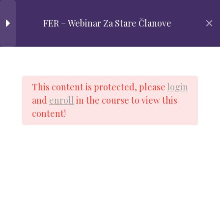
FER – Webinar Za Stare Članove
Uputstvo za
članove
Shop
Registracija
Profil
Prijava
FER Video
2
FER EDUKATIVNI
This content is protected, please
login
WEBINARI
and
enroll
in the course to view this
content!
FER Novi Webinari –
Grupni i praktični
webinari
Skripte
1