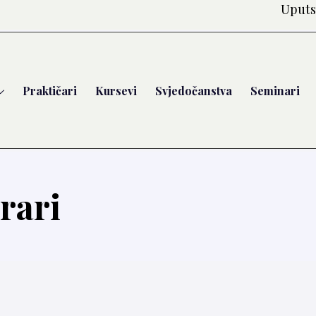
Uputs
Praktičari
Kursevi
Svjedočanstva
Seminari
ari⁩