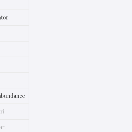
ator
 abundance
ri
ari