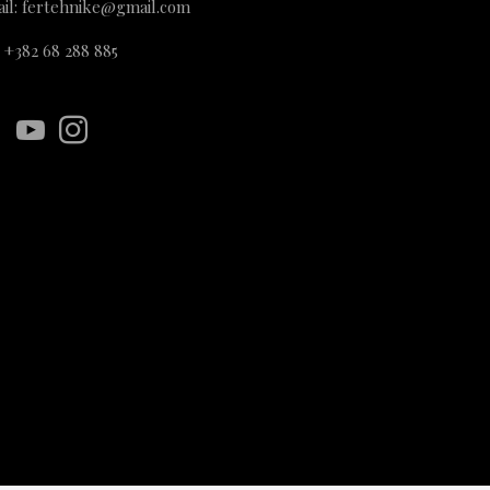
il: fertehnike@gmail.com
: +382 68 288 885