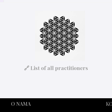
🔗 List of all practitioners
O NAMA
KO