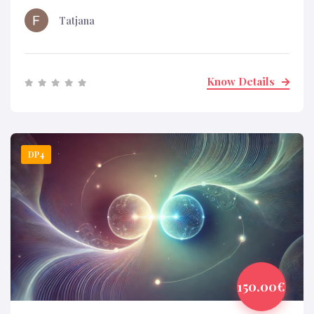
Tatjana
Know Details
DP4
150.00€