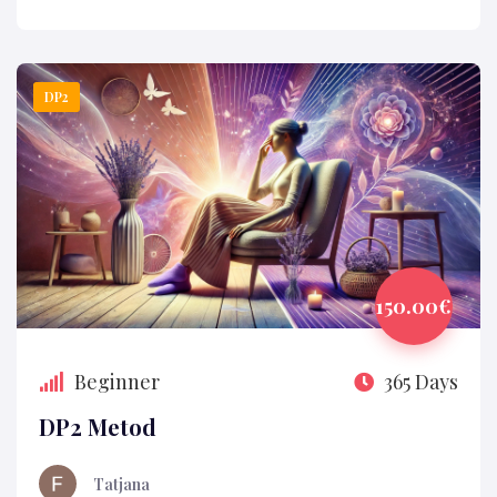
DP2
150.00€
Beginner
365 Days
DP2 Metod
Tatjana