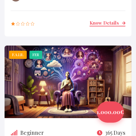
Know Details
F.A.I.R.
FER
1,000.00€
Beginner
365 Days