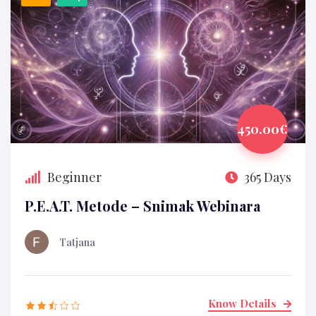
450.00€
Beginner
365 Days
P.E.A.T. Metode – Snimak Webinara
Tatjana
Know Details