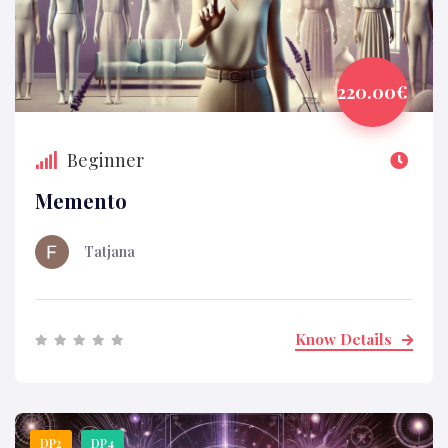
220.00€
Beginner
Memento
Tatjana
Know Details
DP2
DP4